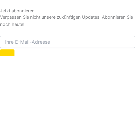
Jetzt abonnieren
Verpassen Sie nicht unsere zukünftigen Updates! Abonnieren Sie
noch heute!
©2025. Yacht-Pool Flight-Service. Alle Rechte vorbehalten.
Flug-Anfrage
Jetzt unverbindlich anfragen
Flug von...
Flug nach...
Hinflugdatum...