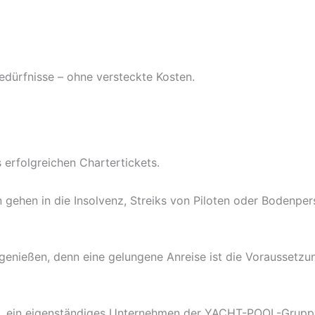
edürfnisse – ohne versteckte Kosten.
s erfolgreichen Chartertickets.
n gehen in die Insolvenz, Streiks von Piloten oder Bodenper
enießen, denn eine gelungene Anreise ist die Voraussetzun
in eigenständiges Unternehmen der YACHT-POOL-Gruppe, da